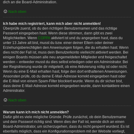
dich an die Board-Administration.
Nach oben
Ich habe mich registriert, kann mich aber nicht anmelden!
Überprüfe zuerst, ob du den richtigen Benutzernamen und das richtige
Passwort eingegeben hast. Wenn diese stimmen, dann gibt es zwei
Möglichkeiten. Wenn
COPPA
aktiviert ist und du angegeben hast, dass du
unter 13 Jahre alt bist, musst du bzw. einer deiner Eltern oder deiner
Erziehungsberechtigten den Anweisungen folgen, die du erhalten hast. Wenn
dies nicht der Fall ist, muss dein Benutzerkonto vielleicht aktiviert werden. Bei
einigen Boards müssen alle neu angemeldeten Mitglieder erst freigeschaltet
werden – entweder musst du dies selbst erledigen oder ein Administrator. Bei
der Registrierung wurde dir mitgeteilt, ob eine Aktivierung nötig ist oder nicht.
Wenn du eine E-Mail erhalten hast, folge den dort enthaltenen Anweisungen.
Ansonsten prüfe, ob du deine E-Mail-Adresse korrekt eingegeben hast oder
die E-Mail von einem Spam-Filter blockiert wurde. Wenn du dir sicher bist,
dass deine E-Mail-Adresse korrekt eingegeben wurde, dann kontaktiere einen
Administrator.
Nach oben
Warum kann ich mich nicht anmelden?
Dafür gibt es viele mögliche Gründe. Prüfe zunächst, ob dein Benutzername
und dein Passwort richtig sind. Wenn dies der Fall ist, wende dich an einen
Board-Administrator, um sicherzugehen, dass du nicht gesperrt wurdest. Es ist
ebenfalls möglich, dass ein Konfigurationsproblem mit der Website vorliegt,