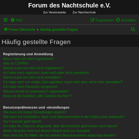
Forum des Nachtschule e.V.
Zur Vereinsseite
Zur Nachtschule
FAQ
Registrieren
Anmelden
S
Foren-Übersicht
Häufig gestellte Fragen
u
Häufig gestellte Fragen
c
h
Registrierung und Anmeldung
Wozu muss ich mich registrieren?
e
Was ist COPPA?
Warum kann ich mich nicht registrieren?
Ich habe mich registriert, kann mich aber nicht anmelden!
Warum kann ich mich nicht anmelden?
Ich habe mich vor einiger Zeit registriert, kann mich aber nicht mehr anmelden?!
Ich habe mein Passwort vergessen!
Warum werde ich automatisch abgemeldet?
Wozu ist die Funktion „Alle Cookies löschen“?
Benutzerpräferenzen und -einstellungen
Wie kann ich meine Einstellungen ändern?
Wie kann ich verhindern, dass mein Benutzername in der Online-Liste auftaucht?
Die Forenuhr geht falsch!
Ich habe die Zeitzone eingestellt, aber die Forenuhr geht immer noch falsch!
Meine Sprache steht auf diesem Board nicht zur Auswahl!
Was sind das für Bilder, die bei meinem Benutzernamen angezeigt werden?