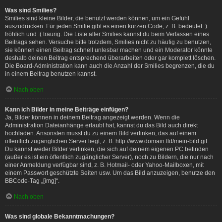
Was sind Smilies?
Smilies sind kleine Bilder, die benutzt werden können, um ein Gefühl
auszudrücken. Für jeden Smilie gibt es einen kurzen Code, z. B. bedeutet :)
fröhlich und :( traurig. Die Liste aller Smilies kannst du beim Verfassen eines
Beitrags sehen. Versuche bitte trotzdem, Smilies nicht zu häufig zu benutzen,
sie können einen Beitrag schnell unlesbar machen und ein Moderator könnte
deshalb deinen Beitrag entsprechend überarbeiten oder gar komplett löschen.
Die Board-Administration kann auch die Anzahl der Smilies begrenzen, die du
in einem Beitrag benutzen kannst.
Nach oben
Kann ich Bilder in meine Beiträge einfügen?
Ja, Bilder können in deinem Beitrag angezeigt werden. Wenn die
Administration Dateianhänge erlaubt hat, kannst du das Bild auch direkt
hochladen. Ansonsten musst du zu einem Bild verlinken, das auf einem
öffentlich zugänglichen Server liegt, z. B. http://www.domain.tld/mein-bild.gif.
Du kannst weder Bilder verlinken, die sich auf deinem eigenen PC befinden
(außer es ist ein öffentlich zugänglicher Server), noch zu Bildern, die nur nach
einer Anmeldung verfügbar sind, z. B. Hotmail- oder Yahoo-Mailboxen, mit
einem Passwort geschützte Seiten usw. Um das Bild anzuzeigen, benutze den
BBCode-Tag „[img]“.
Nach oben
Was sind globale Bekanntmachungen?