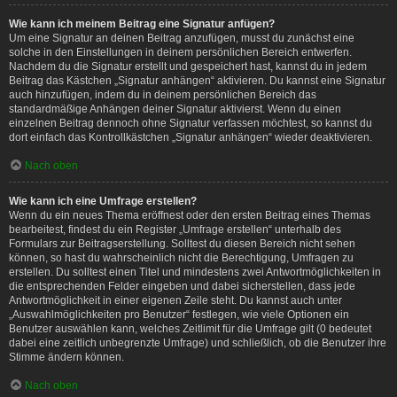
Wie kann ich meinem Beitrag eine Signatur anfügen?
Um eine Signatur an deinen Beitrag anzufügen, musst du zunächst eine
solche in den Einstellungen in deinem persönlichen Bereich entwerfen.
Nachdem du die Signatur erstellt und gespeichert hast, kannst du in jedem
Beitrag das Kästchen „Signatur anhängen“ aktivieren. Du kannst eine Signatur
auch hinzufügen, indem du in deinem persönlichen Bereich das
standardmäßige Anhängen deiner Signatur aktivierst. Wenn du einen
einzelnen Beitrag dennoch ohne Signatur verfassen möchtest, so kannst du
dort einfach das Kontrollkästchen „Signatur anhängen“ wieder deaktivieren.
Nach oben
Wie kann ich eine Umfrage erstellen?
Wenn du ein neues Thema eröffnest oder den ersten Beitrag eines Themas
bearbeitest, findest du ein Register „Umfrage erstellen“ unterhalb des
Formulars zur Beitragserstellung. Solltest du diesen Bereich nicht sehen
können, so hast du wahrscheinlich nicht die Berechtigung, Umfragen zu
erstellen. Du solltest einen Titel und mindestens zwei Antwortmöglichkeiten in
die entsprechenden Felder eingeben und dabei sicherstellen, dass jede
Antwortmöglichkeit in einer eigenen Zeile steht. Du kannst auch unter
„Auswahlmöglichkeiten pro Benutzer“ festlegen, wie viele Optionen ein
Benutzer auswählen kann, welches Zeitlimit für die Umfrage gilt (0 bedeutet
dabei eine zeitlich unbegrenzte Umfrage) und schließlich, ob die Benutzer ihre
Stimme ändern können.
Nach oben