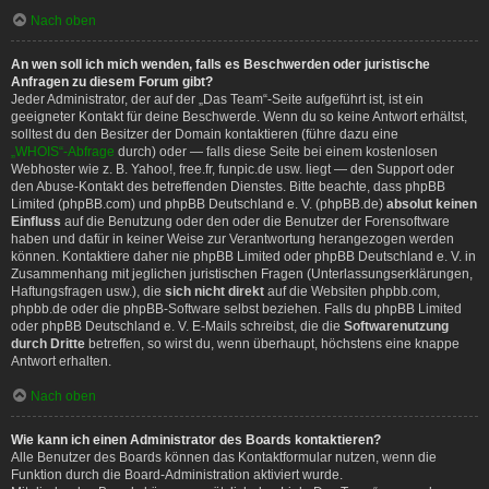
Nach oben
An wen soll ich mich wenden, falls es Beschwerden oder juristische
Anfragen zu diesem Forum gibt?
Jeder Administrator, der auf der „Das Team“-Seite aufgeführt ist, ist ein
geeigneter Kontakt für deine Beschwerde. Wenn du so keine Antwort erhältst,
solltest du den Besitzer der Domain kontaktieren (führe dazu eine
„WHOIS“-Abfrage
durch) oder — falls diese Seite bei einem kostenlosen
Webhoster wie z. B. Yahoo!, free.fr, funpic.de usw. liegt — den Support oder
den Abuse-Kontakt des betreffenden Dienstes. Bitte beachte, dass phpBB
Limited (phpBB.com) und phpBB Deutschland e. V. (phpBB.de)
absolut keinen
Einfluss
auf die Benutzung oder den oder die Benutzer der Forensoftware
haben und dafür in keiner Weise zur Verantwortung herangezogen werden
können. Kontaktiere daher nie phpBB Limited oder phpBB Deutschland e. V. in
Zusammenhang mit jeglichen juristischen Fragen (Unterlassungserklärungen,
Haftungsfragen usw.), die
sich nicht direkt
auf die Websiten phpbb.com,
phpbb.de oder die phpBB-Software selbst beziehen. Falls du phpBB Limited
oder phpBB Deutschland e. V. E-Mails schreibst, die die
Softwarenutzung
durch Dritte
betreffen, so wirst du, wenn überhaupt, höchstens eine knappe
Antwort erhalten.
Nach oben
Wie kann ich einen Administrator des Boards kontaktieren?
Alle Benutzer des Boards können das Kontaktformular nutzen, wenn die
Funktion durch die Board-Administration aktiviert wurde.