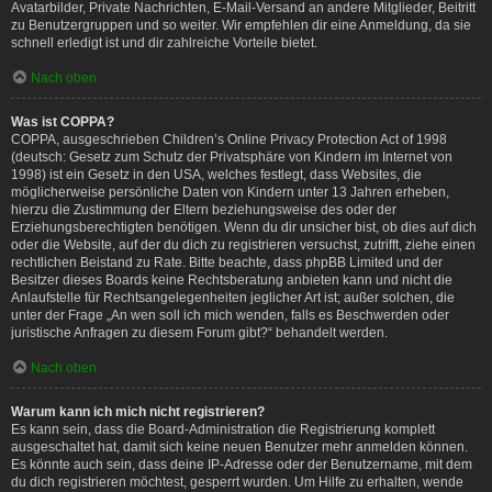
Avatarbilder, Private Nachrichten, E-Mail-Versand an andere Mitglieder, Beitritt
zu Benutzergruppen und so weiter. Wir empfehlen dir eine Anmeldung, da sie
schnell erledigt ist und dir zahlreiche Vorteile bietet.
Nach oben
Was ist COPPA?
COPPA, ausgeschrieben Children’s Online Privacy Protection Act of 1998
(deutsch: Gesetz zum Schutz der Privatsphäre von Kindern im Internet von
1998) ist ein Gesetz in den USA, welches festlegt, dass Websites, die
möglicherweise persönliche Daten von Kindern unter 13 Jahren erheben,
hierzu die Zustimmung der Eltern beziehungsweise des oder der
Erziehungsberechtigten benötigen. Wenn du dir unsicher bist, ob dies auf dich
oder die Website, auf der du dich zu registrieren versuchst, zutrifft, ziehe einen
rechtlichen Beistand zu Rate. Bitte beachte, dass phpBB Limited und der
Besitzer dieses Boards keine Rechtsberatung anbieten kann und nicht die
Anlaufstelle für Rechtsangelegenheiten jeglicher Art ist; außer solchen, die
unter der Frage „An wen soll ich mich wenden, falls es Beschwerden oder
juristische Anfragen zu diesem Forum gibt?“ behandelt werden.
Nach oben
Warum kann ich mich nicht registrieren?
Es kann sein, dass die Board-Administration die Registrierung komplett
ausgeschaltet hat, damit sich keine neuen Benutzer mehr anmelden können.
Es könnte auch sein, dass deine IP-Adresse oder der Benutzername, mit dem
du dich registrieren möchtest, gesperrt wurden. Um Hilfe zu erhalten, wende