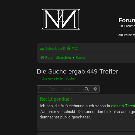
Forum
Ein Forum 
Zur Vereins
Schnellzugriff
FAQ
Foren-Übersicht
Suche
Die Suche ergab 449 Treffer
Zur erweiterten Suche
Suche
Erweiterte Suche
Re: Lügenduell
Ich hab' die Aufzeichnung auch schon in
diesem Thre
Zamonier verschickt. Du kannst den Link also auch ge
demnächst public geschaltet.