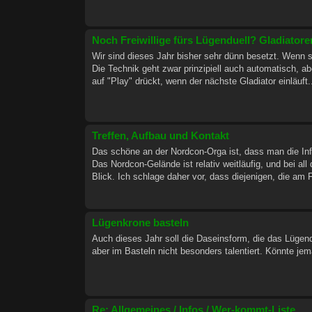
Noch Freiwillige fürs Lügenduell? Gladiator
Wir sind dieses Jahr bisher sehr dünn besetzt. Wenn 
Die Technik geht zwar prinzipiell auch automatisch, a
auf "Play" drückt, wenn der nächste Gladiator einläuft.
Treffen, Aufbau und Kontakt
Das schöne an der Nordcon-Orga ist, dass man die Inf
Das Nordcon-Gelände ist relativ weitläufig, und bei al
Blick. Ich schlage daher vor, dass diejenigen, die am Fr
Lügenkrone basteln
Auch dieses Jahr soll die Daseinsform, die das Lügen
aber im Basteln nicht besonders talentiert. Könnte jem
Re: Allgemeines / Infos / Wer-kommt-Liste