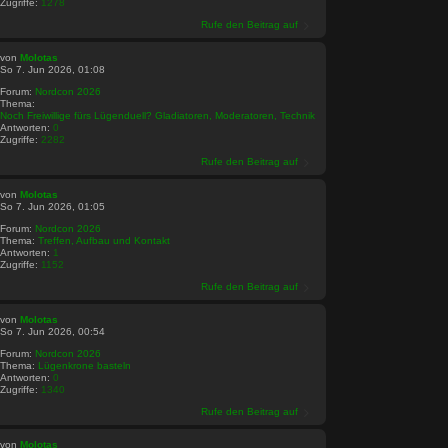
Zugriffe:
1278
Rufe den Beitrag auf
von
Molotas
So 7. Jun 2026, 01:08
Forum:
Nordcon 2026
Thema:
Noch Freiwillige fürs Lügenduell? Gladiatoren, Moderatoren, Technik
Antworten:
0
Zugriffe:
2282
Rufe den Beitrag auf
von
Molotas
So 7. Jun 2026, 01:05
Forum:
Nordcon 2026
Thema:
Treffen, Aufbau und Kontakt
Antworten:
1
Zugriffe:
1152
Rufe den Beitrag auf
von
Molotas
So 7. Jun 2026, 00:54
Forum:
Nordcon 2026
Thema:
Lügenkrone basteln
Antworten:
0
Zugriffe:
1340
Rufe den Beitrag auf
von
Molotas