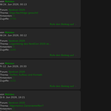
von
Molotas
Mi 24. Jun 2026, 00:13
Forum:
Nordcon 2026
Thema:
Orga-Nachfolge gesucht!
Antworten:
4
Zugriffe:
2750
Rufe den Beitrag auf
von
Molotas
Mi 24. Jun 2026, 00:12
Forum:
Nordcon 2026
Thema:
Lügenkönig des NordCon 2026 ist...
Antworten:
0
Zugriffe:
1186
Rufe den Beitrag auf
von
Molotas
Fr 12. Jun 2026, 20:33
Forum:
Nordcon 2026
Thema:
Treffen, Aufbau und Kontakt
Antworten:
1
Zugriffe:
1152
Rufe den Beitrag auf
von
Molotas
Di 9. Jun 2026, 19:21
Forum:
Nordcon 2026
Thema:
Allgemeines Zamoniertreffen?
Antworten:
2