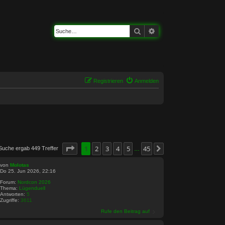
Suche
Erweiterte Suche
Registrieren
Anmelden
Seite
1
1
von
2
3
45
4
5
45
Suche ergab 449 Treffer
Nächste
…
von
Molotas
Do 25. Jun 2026, 22:16
Forum:
Nordcon 2026
Thema:
Lügenduell
Antworten:
5
Zugriffe:
3611
Rufe den Beitrag auf