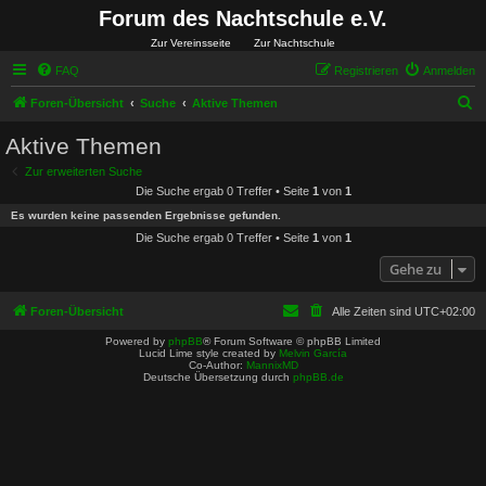
Forum des Nachtschule e.V.
Zur Vereinsseite
Zur Nachtschule
FAQ
Registrieren
Anmelden
S
Foren-Übersicht
Suche
Aktive Themen
u
Aktive Themen
c
Zur erweiterten Suche
h
Die Suche ergab 0 Treffer • Seite
1
von
1
e
Es wurden keine passenden Ergebnisse gefunden.
Die Suche ergab 0 Treffer • Seite
1
von
1
Gehe zu
Foren-Übersicht
Alle Zeiten sind
UTC+02:00
Powered by
phpBB
® Forum Software © phpBB Limited
Lucid Lime style created by
Melvin García
Co-Author:
MannixMD
Deutsche Übersetzung durch
phpBB.de