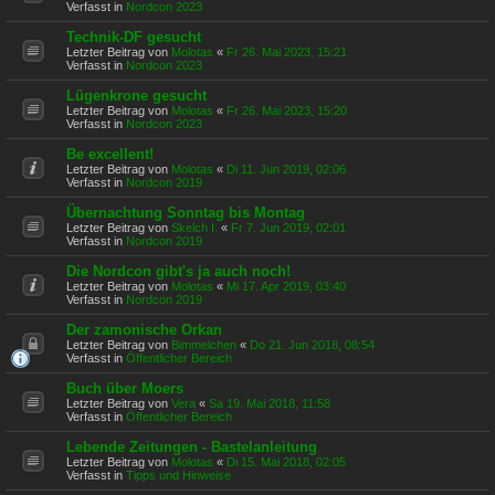
Verfasst in
Nordcon 2023
Technik-DF gesucht
Letzter Beitrag von
Molotas
«
Fr 26. Mai 2023, 15:21
Verfasst in
Nordcon 2023
Lügenkrone gesucht
Letzter Beitrag von
Molotas
«
Fr 26. Mai 2023, 15:20
Verfasst in
Nordcon 2023
Be excellent!
Letzter Beitrag von
Molotas
«
Di 11. Jun 2019, 02:06
Verfasst in
Nordcon 2019
Übernachtung Sonntag bis Montag
Letzter Beitrag von
Skelch I.
«
Fr 7. Jun 2019, 02:01
Verfasst in
Nordcon 2019
Die Nordcon gibt's ja auch noch!
Letzter Beitrag von
Molotas
«
Mi 17. Apr 2019, 03:40
Verfasst in
Nordcon 2019
Der zamonische Orkan
Letzter Beitrag von
Bimmelchen
«
Do 21. Jun 2018, 08:54
Verfasst in
Öffentlicher Bereich
Buch über Moers
Letzter Beitrag von
Vera
«
Sa 19. Mai 2018, 11:58
Verfasst in
Öffentlicher Bereich
Lebende Zeitungen - Bastelanleitung
Letzter Beitrag von
Molotas
«
Di 15. Mai 2018, 02:05
Verfasst in
Tipps und Hinweise