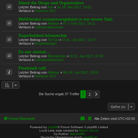
Stand der Dinge und Organisation
Letzter Beitrag von
Kim
«
So 28. Mai 2017, 19:02
Verfasst in
Nordcon 2017
Weltliteratur zusammengefasst in nur einem Satz.
Letzter Beitrag von
Molotas
«
Fr 3. Feb 2017, 16:11
Verfasst in
Literaturdiskussion
Superhelden/-bösewichte
Letzter Beitrag von
Tor'Gal
«
Di 31. Jan 2017, 14:17
Verfasst in
Empfehlungen
Es war einmal...
Letzter Beitrag von
Bimmelchen
«
Di 31. Jan 2017, 07:29
Verfasst in
Literaturdiskussion
Fleetstadt ruft!
Letzter Beitrag von
Molotas
«
Mo 16. Jan 2017, 03:02
Verfasst in
Nordcon 2017
1
2
Die Suche ergab 37 Treffer
Nächste
Gehe zu
Foren-Übersicht
Alle Zeiten sind
UTC+02:00
Powered by
phpBB
® Forum Software © phpBB Limited
Lucid Lime style created by
Melvin García
Co-Author:
MannixMD
Deutsche Übersetzung durch
phpBB.de