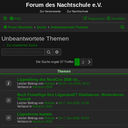
Forum des Nachtschule e.V.
Zur Vereinsseite
Zur Nachtschule
FAQ
Registrieren
Anmelden
S
Foren-Übersicht
Suche
Unbeantwortete Themen
u
Unbeantwortete Themen
c
Zur erweiterten Suche
h
Suche
Erweiterte Suche
e
1
2
Die Suche ergab 37 Treffer
Nächste
Themen
Lügenkönig des NordCon 2026 ist...
Letzter Beitrag von
Molotas
«
Mi 24. Jun 2026, 00:12
Verfasst in
Nordcon 2026
Noch Freiwillige fürs Lügenduell? Gladiatoren, Moderatoren,
Technik
Letzter Beitrag von
Molotas
«
So 7. Jun 2026, 01:08
Verfasst in
Nordcon 2026
Lügenkrone basteln
Letzter Beitrag von
Molotas
«
So 7. Jun 2026, 00:54
Verfasst in
Nordcon 2026