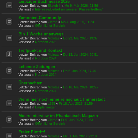
Leipziger Buchmesse 2026
Letzter Beitrag von
Skelch I.
«
Mo 9. Mär 2026, 21:56
Verfasst in
Interesse/Bedarf an weiteren Klassentreffen?
Zamonien-Community
Letzter Beitrag von
Clemo
«
Mo 4. Aug 2025, 11:24
Verfasst in
Öffentlicher Bereich
Bin 1 Woche unterwegs
Letzter Beitrag von
Molotas
«
Do 22. Mai 2025, 19:37
Verfasst in
Nordcon 2025
Treffpunkt und Kontakt
Letzter Beitrag von
Molotas
«
Do 13. Jun 2024, 20:51
Verfasst in
Nordcon 2024
Lebende Zeitungen
Letzter Beitrag von
Molotas
«
Do 6. Jun 2024, 17:40
Verfasst in
Nordcon 2024
Übernachten
Letzter Beitrag von
Molotas
«
Do 16. Mai 2024, 18:55
Verfasst in
Nordcon 2024
Wenn hier noch einer reinschaut, Immerstadt
Letzter Beitrag von
L555
«
Fr 18. Aug 2023, 21:59
Verfasst in
Empfehlungen
Moers Interview im Phantastisch Magazin
Letzter Beitrag von
Clemo
«
Fr 9. Jun 2023, 12:53
Verfasst in
Öffentlicher Bereich
Freier Eintritt!
Letzter Beitrag von
Molotas
«
Mi 31. Mai 2023, 23:18