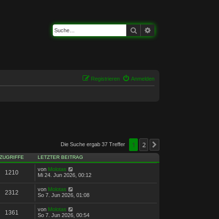
Suche
Erweiterte Suche
Registrieren
Anmelden
1
2
Die Suche ergab 37 Treffer
Nächste
ZUGRIFFE
LETZTER BEITRAG
von
Molotas
1210
Mi 24. Jun 2026, 00:12
von
Molotas
2312
So 7. Jun 2026, 01:08
von
Molotas
1361
So 7. Jun 2026, 00:54