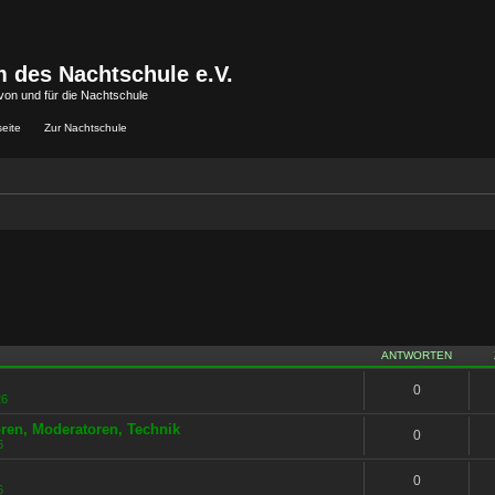
 des Nachtschule e.V.
von und für die Nachtschule
seite
Zur Nachtschule
ANTWORTEN
0
26
oren, Moderatoren, Technik
0
6
0
6