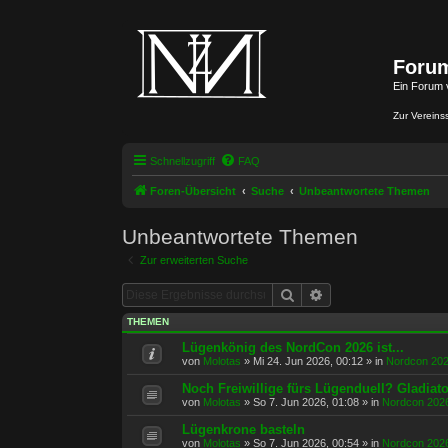
Forum
Ein Forum 
Zur Vereins
Schnellzugriff
FAQ
Foren-Übersicht
Suche
Unbeantwortete Themen
Unbeantwortete Themen
Zur erweiterten Suche
Suche
Erweiterte Suche
THEMEN
Lügenkönig des NordCon 2026 ist...
von
Molotas
»
Mi 24. Jun 2026, 00:12
» in
Nordcon 20
Noch Freiwillige fürs Lügenduell? Gladiat
von
Molotas
»
So 7. Jun 2026, 01:08
» in
Nordcon 202
Lügenkrone basteln
von
Molotas
»
So 7. Jun 2026, 00:54
» in
Nordcon 202