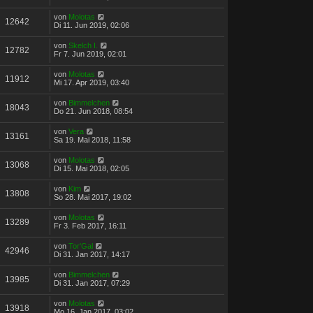
von
Molotas
12642
Di 11. Jun 2019, 02:06
von
Skelch I.
12782
Fr 7. Jun 2019, 02:01
von
Molotas
11912
Mi 17. Apr 2019, 03:40
von
Bimmelchen
18043
Do 21. Jun 2018, 08:54
von
Vera
13161
Sa 19. Mai 2018, 11:58
von
Molotas
13068
Di 15. Mai 2018, 02:05
von
Kim
13808
So 28. Mai 2017, 19:02
von
Molotas
13289
Fr 3. Feb 2017, 16:11
von
Tor'Gal
42946
Di 31. Jan 2017, 14:17
von
Bimmelchen
13985
Di 31. Jan 2017, 07:29
von
Molotas
13918
Mo 16. Jan 2017, 03:02