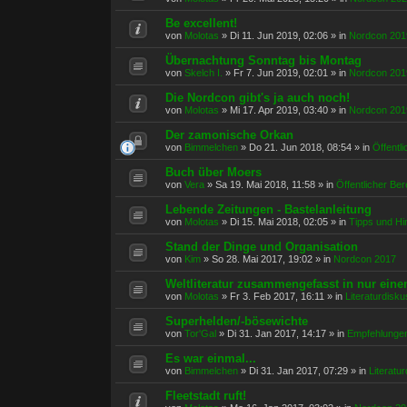
Be excellent!
von
Molotas
»
Di 11. Jun 2019, 02:06
» in
Nordcon 201
Übernachtung Sonntag bis Montag
von
Skelch I.
»
Fr 7. Jun 2019, 02:01
» in
Nordcon 201
Die Nordcon gibt's ja auch noch!
von
Molotas
»
Mi 17. Apr 2019, 03:40
» in
Nordcon 201
Der zamonische Orkan
von
Bimmelchen
»
Do 21. Jun 2018, 08:54
» in
Öffentl
Buch über Moers
von
Vera
»
Sa 19. Mai 2018, 11:58
» in
Öffentlicher Ber
Lebende Zeitungen - Bastelanleitung
von
Molotas
»
Di 15. Mai 2018, 02:05
» in
Tipps und Hi
Stand der Dinge und Organisation
von
Kim
»
So 28. Mai 2017, 19:02
» in
Nordcon 2017
Weltliteratur zusammengefasst in nur eine
von
Molotas
»
Fr 3. Feb 2017, 16:11
» in
Literaturdisku
Superhelden/-bösewichte
von
Tor'Gal
»
Di 31. Jan 2017, 14:17
» in
Empfehlunge
Es war einmal...
von
Bimmelchen
»
Di 31. Jan 2017, 07:29
» in
Literatu
Fleetstadt ruft!