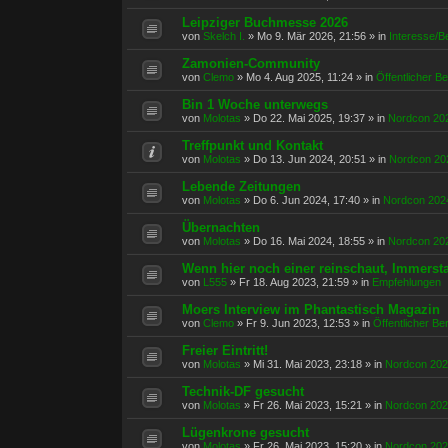
Leipziger Buchmesse 2026
von
Skelch I.
»
Mo 9. Mär 2026, 21:56
» in
Interesse/B
Zamonien-Community
von
Clemo
»
Mo 4. Aug 2025, 11:24
» in
Öffentlicher Be
Bin 1 Woche unterwegs
von
Molotas
»
Do 22. Mai 2025, 19:37
» in
Nordcon 20
Treffpunkt und Kontakt
von
Molotas
»
Do 13. Jun 2024, 20:51
» in
Nordcon 20
Lebende Zeitungen
von
Molotas
»
Do 6. Jun 2024, 17:40
» in
Nordcon 202
Übernachten
von
Molotas
»
Do 16. Mai 2024, 18:55
» in
Nordcon 20
Wenn hier noch einer reinschaut, Immerst
von
L555
»
Fr 18. Aug 2023, 21:59
» in
Empfehlungen
Moers Interview im Phantastisch Magazin
von
Clemo
»
Fr 9. Jun 2023, 12:53
» in
Öffentlicher Be
Freier Eintritt!
von
Molotas
»
Mi 31. Mai 2023, 23:18
» in
Nordcon 20
Technik-DF gesucht
von
Molotas
»
Fr 26. Mai 2023, 15:21
» in
Nordcon 20
Lügenkrone gesucht
von
Molotas
»
Fr 26. Mai 2023, 15:20
» in
Nordcon 20