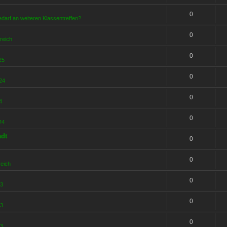
0
edarf an weiteren Klassentreffen?
0
reich
0
25
0
24
0
4
0
24
adt
0
0
reich
0
23
0
23
0
23