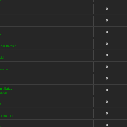
0
9
0
9
0
9
0
icher Bereich
0
eich
0
nweise
0
m Satz.
0
ssion
0
n
0
rdiskussion
0