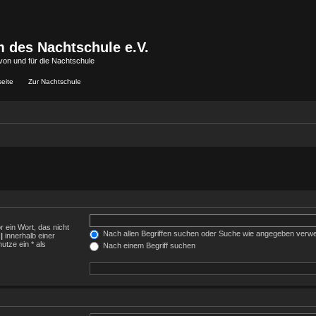
 des Nachtschule e.V.
von und für die Nachtschule
seite
Zur Nachtschule
r ein Wort, das nicht
Nach allen Begriffen suchen oder Suche wie angegeben verw
h
|
innerhalb einer
tze ein * als
Nach einem Begriff suchen