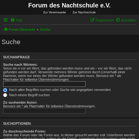
Forum des Nachtschule e.V.
Zur Vereinsseite
Zur Nachtschule
FAQ
Registrieren
Anmelden
Foren-Übersicht
Suche
Suche
SUCHANFRAGE
Suche nach Wörtern:
Setze ein
+
vor ein Wort, das gefunden werden muss und ein
-
vor ein Wort, das nicht
gefunden werden darf. Verwende mehrere Wörter getrennt durch
|
innerhalb einer
Klammer, wenn nur eines der Wörter gefunden werden muss. Benutze ein * als
Platzhalter für teilweise Übereinstimmungen.
Nach allen Begriffen suchen oder Suche wie angegeben verwenden
Nach einem Begriff suchen
Zu suchender Autor:
Benutze ein * als Platzhalter für teilweise Übereinstimmungen.
SUCHOPTIONEN
Zu durchsuchende Foren:
Wähle das Forum oder die Foren aus, in denen gesucht werden soll. Unterforen werden
automatisch mit durchsucht, sofern du die Option „Unterforen durchsuchen“ unten nicht