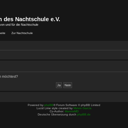
 des Nachtschule e.V.
von und für die Nachtschule
seite
Zur Nachtschule
en möchtest?
Powered by
phpBB
® Forum Software © phpBB Limited
Lucid Lime style created by
Melvin García
Co-Author:
MannixMD
Deutsche Übersetzung durch
phpBB.de