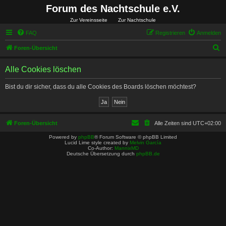
Forum des Nachtschule e.V.
Zur Vereinsseite
Zur Nachtschule
FAQ
Registrieren
Anmelden
S
Foren-Übersicht
u
Alle Cookies löschen
c
h
Bist du dir sicher, dass du alle Cookies des Boards löschen möchtest?
e
Foren-Übersicht
Alle Zeiten sind
UTC+02:00
Powered by
phpBB
® Forum Software © phpBB Limited
Lucid Lime style created by
Melvin García
Co-Author:
MannixMD
Deutsche Übersetzung durch
phpBB.de