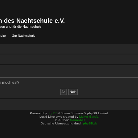
 des Nachtschule e.V.
von und für die Nachtschule
seite
Zur Nachtschule
en möchtest?
Powered by
phpBB
® Forum Software © phpBB Limited
Lucid Lime style created by
Melvin García
Co-Author:
MannixMD
Deutsche Übersetzung durch
phpBB.de