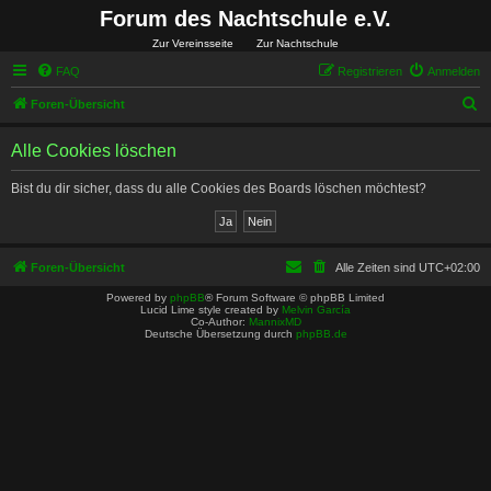
Forum des Nachtschule e.V.
Zur Vereinsseite
Zur Nachtschule
FAQ
Registrieren
Anmelden
S
Foren-Übersicht
u
Alle Cookies löschen
c
h
Bist du dir sicher, dass du alle Cookies des Boards löschen möchtest?
e
Foren-Übersicht
Alle Zeiten sind
UTC+02:00
Powered by
phpBB
® Forum Software © phpBB Limited
Lucid Lime style created by
Melvin García
Co-Author:
MannixMD
Deutsche Übersetzung durch
phpBB.de