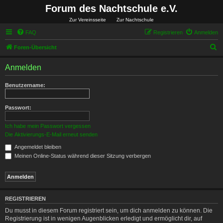
Forum des Nachtschule e.V.
Zur Vereinsseite
Zur Nachtschule
FAQ
Registrieren
Anmelden
S
Foren-Übersicht
u
Anmelden
c
h
Benutzername:
e
Passwort:
Ich habe mein Passwort vergessen
Die Aktivierungs-E-Mail erneut senden
Angemeldet bleiben
Meinen Online-Status während dieser Sitzung verbergen
REGISTRIEREN
Du musst in diesem Forum registriert sein, um dich anmelden zu können. Die
Registrierung ist in wenigen Augenblicken erledigt und ermöglicht dir, auf