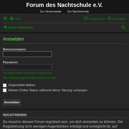
Forum des Nachtschule e.V.
Zur Vereinsseite
Zur Nachtschule
FAQ
Registrieren
Anmelden
S
Foren-Übersicht
u
Anmelden
c
h
Benutzername:
e
Passwort:
Ich habe mein Passwort vergessen
Die Aktivierungs-E-Mail erneut senden
Angemeldet bleiben
Meinen Online-Status während dieser Sitzung verbergen
REGISTRIEREN
Du musst in diesem Forum registriert sein, um dich anmelden zu können. Die
Registrierung ist in wenigen Augenblicken erledigt und ermöglicht dir, auf