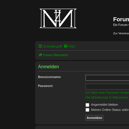
Forum
Ein Forum 
Zur Vereins
Schnellzugriff
FAQ
Foren-Übersicht
Anmelden
Benutzername:
Passwort:
Ich habe mein Passwort verge
Die Aktivierungs-E-Mail erneut
Angemeldet bleiben
Meinen Online-Status währ