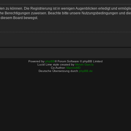
en zu können. Die Registrierung ist in wenigen Augenblicken erledigt und ermöglich
iche Berechtigungen zuweisen. Beachte bitte unsere Nutzungsbedingungen und die v
n diesem Board bewegst.
Powered by
phpBB
® Forum Software © phpBB Limited
Lucid Lime style created by
Melvin García
Co-Author:
MannixMD
Deutsche Übersetzung durch
phpBB.de