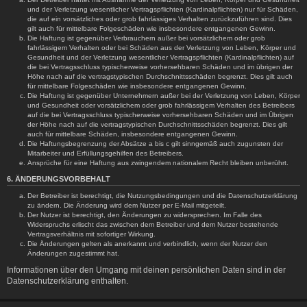
und der Verletzung wesentlicher Vertragspflichten (Kardinalpflichten) nur für Schäden,
die auf ein vorsätzliches oder grob fahrlässiges Verhalten zurückzuführen sind. Dies
gilt auch für mittelbare Folgeschäden wie insbesondere entgangenen Gewinn.
Die Haftung ist gegenüber Verbrauchern außer bei vorsätzlichem oder grob
fahrlässigem Verhalten oder bei Schäden aus der Verletzung von Leben, Körper und
Gesundheit und der Verletzung wesentlicher Vertragspflichten (Kardinalpflichten) auf
die bei Vertragsschluss typischerweise vorhersehbaren Schäden und im übrigen der
Höhe nach auf die vertragstypischen Durchschnittsschäden begrenzt. Dies gilt auch
für mittelbare Folgeschäden wie insbesondere entgangenen Gewinn.
Die Haftung ist gegenüber Unternehmern außer bei der Verletzung von Leben, Körper
und Gesundheit oder vorsätzlichem oder grob fahrlässigem Verhalten des Betreibers
auf die bei Vertragsschluss typischerweise vorhersehbaren Schäden und im Übrigen
der Höhe nach auf die vertragstypischen Durchschnittsschäden begrenzt. Dies gilt
auch für mittelbare Schäden, insbesondere entgangenen Gewinn.
Die Haftungsbegrenzung der Absätze a bis c gilt sinngemäß auch zugunsten der
Mitarbeiter und Erfüllungsgehilfen des Betreibers.
Ansprüche für eine Haftung aus zwingendem nationalem Recht bleiben unberührt.
6. ÄNDERUNGSVORBEHALT
Der Betreiber ist berechtigt, die Nutzungsbedingungen und die Datenschutzerklärung
zu ändern. Die Änderung wird dem Nutzer per E-Mail mitgeteilt.
Der Nutzer ist berechtigt, den Änderungen zu widersprechen. Im Falle des
Widerspruchs erlischt das zwischen dem Betreiber und dem Nutzer bestehende
Vertragsverhältnis mit sofortiger Wirkung.
Die Änderungen gelten als anerkannt und verbindlich, wenn der Nutzer den
Änderungen zugestimmt hat.
Informationen über den Umgang mit deinen persönlichen Daten sind in der
Datenschutzerklärung enthalten.