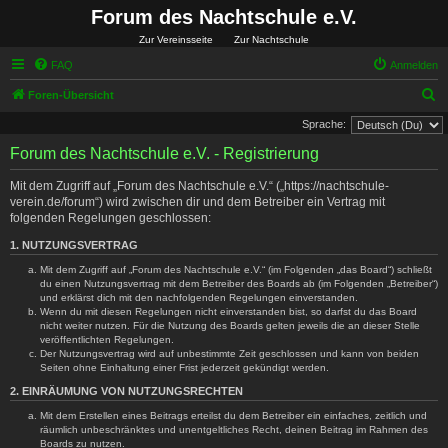
Forum des Nachtschule e.V.
Zur Vereinsseite
Zur Nachtschule
FAQ
Anmelden
S
Foren-Übersicht
u
Sprache:
c
Forum des Nachtschule e.V. - Registrierung
h
Mit dem Zugriff auf „Forum des Nachtschule e.V.“ („https://nachtschule-
e
verein.de/forum“) wird zwischen dir und dem Betreiber ein Vertrag mit
folgenden Regelungen geschlossen:
1. NUTZUNGSVERTRAG
Mit dem Zugriff auf „Forum des Nachtschule e.V.“ (im Folgenden „das Board“) schließt
du einen Nutzungsvertrag mit dem Betreiber des Boards ab (im Folgenden „Betreiber“)
und erklärst dich mit den nachfolgenden Regelungen einverstanden.
Wenn du mit diesen Regelungen nicht einverstanden bist, so darfst du das Board
nicht weiter nutzen. Für die Nutzung des Boards gelten jeweils die an dieser Stelle
veröffentlichten Regelungen.
Der Nutzungsvertrag wird auf unbestimmte Zeit geschlossen und kann von beiden
Seiten ohne Einhaltung einer Frist jederzeit gekündigt werden.
2. EINRÄUMUNG VON NUTZUNGSRECHTEN
Mit dem Erstellen eines Beitrags erteilst du dem Betreiber ein einfaches, zeitlich und
räumlich unbeschränktes und unentgeltliches Recht, deinen Beitrag im Rahmen des
Boards zu nutzen.