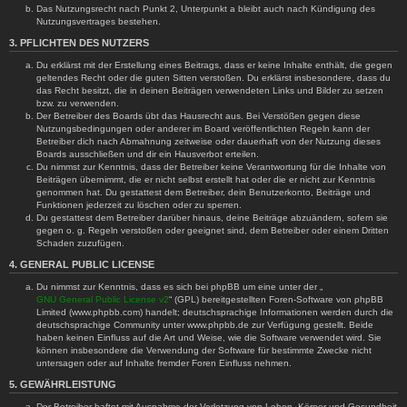
Das Nutzungsrecht nach Punkt 2, Unterpunkt a bleibt auch nach Kündigung des
Nutzungsvertrages bestehen.
3. PFLICHTEN DES NUTZERS
Du erklärst mit der Erstellung eines Beitrags, dass er keine Inhalte enthält, die gegen
geltendes Recht oder die guten Sitten verstoßen. Du erklärst insbesondere, dass du
das Recht besitzt, die in deinen Beiträgen verwendeten Links und Bilder zu setzen
bzw. zu verwenden.
Der Betreiber des Boards übt das Hausrecht aus. Bei Verstößen gegen diese
Nutzungsbedingungen oder anderer im Board veröffentlichten Regeln kann der
Betreiber dich nach Abmahnung zeitweise oder dauerhaft von der Nutzung dieses
Boards ausschließen und dir ein Hausverbot erteilen.
Du nimmst zur Kenntnis, dass der Betreiber keine Verantwortung für die Inhalte von
Beiträgen übernimmt, die er nicht selbst erstellt hat oder die er nicht zur Kenntnis
genommen hat. Du gestattest dem Betreiber, dein Benutzerkonto, Beiträge und
Funktionen jederzeit zu löschen oder zu sperren.
Du gestattest dem Betreiber darüber hinaus, deine Beiträge abzuändern, sofern sie
gegen o. g. Regeln verstoßen oder geeignet sind, dem Betreiber oder einem Dritten
Schaden zuzufügen.
4. GENERAL PUBLIC LICENSE
Du nimmst zur Kenntnis, dass es sich bei phpBB um eine unter der „
GNU General Public License v2
“ (GPL) bereitgestellten Foren-Software von phpBB
Limited (www.phpbb.com) handelt; deutschsprachige Informationen werden durch die
deutschsprachige Community unter www.phpbb.de zur Verfügung gestellt. Beide
haben keinen Einfluss auf die Art und Weise, wie die Software verwendet wird. Sie
können insbesondere die Verwendung der Software für bestimmte Zwecke nicht
untersagen oder auf Inhalte fremder Foren Einfluss nehmen.
5. GEWÄHRLEISTUNG
Der Betreiber haftet mit Ausnahme der Verletzung von Leben, Körper und Gesundheit