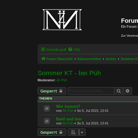
Forum
Ein Forum 
Zur Vereins
Schnellzugriff
FAQ
Foren-Übersicht
Klassentreffen
Archiv
Sommer KT
Sommer KT - bei Püh
Moderator:
Äh Püh
Suche
Erwe
Gesperrt
THEMEN
Wer kommt?
von
Äh Püh
»
So 5. Jul 2015, 13:41
Bald und hier
von
Äh Püh
»
So 5. Jul 2015, 13:41
Gesperrt