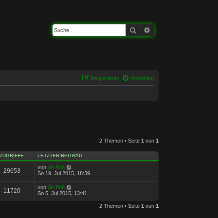
Suche
Erweiterte Suche
Registrieren
Anmelden
2 Themen • Seite
1
von
1
ZUGRIFFE
LETZTER BEITRAG
von
Äh Püh
29653
So 19. Jul 2015, 18:39
von
Äh Püh
11720
So 5. Jul 2015, 13:41
2 Themen • Seite
1
von
1