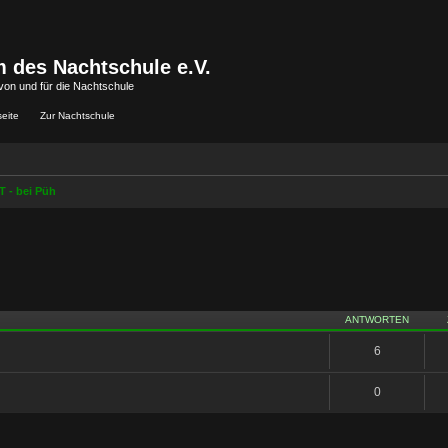
 des Nachtschule e.V.
von und für die Nachtschule
seite
Zur Nachtschule
 - bei Püh
iterte Suche
ANTWORTEN
6
0