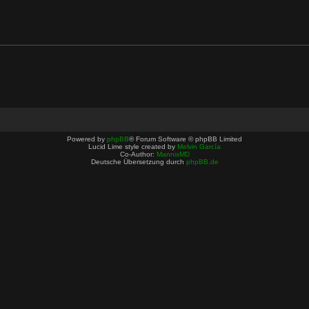
Powered by
phpBB
® Forum Software © phpBB Limited
Lucid Lime style created by
Melvin García
Co-Author:
MannixMD
Deutsche Übersetzung durch
phpBB.de