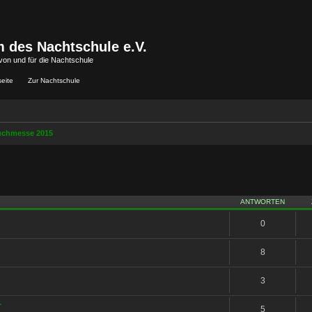
 des Nachtschule e.V.
von und für die Nachtschule
seite
Zur Nachtschule
uchmesse 2015
iterte Suche
ANTWORTEN
0
8
3
r
5