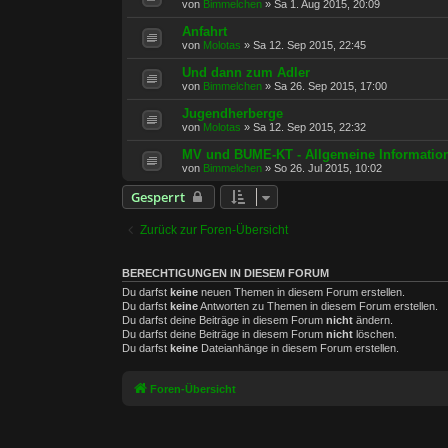
von
Bimmelchen
»
Sa 1. Aug 2015, 20:09
Anfahrt
von
Molotas
»
Sa 12. Sep 2015, 22:45
Und dann zum Adler
von
Bimmelchen
»
Sa 26. Sep 2015, 17:00
Jugendherberge
von
Molotas
»
Sa 12. Sep 2015, 22:32
MV und BUME-KT - Allgemeine Informatio
von
Bimmelchen
»
So 26. Jul 2015, 10:02
Gesperrt
Zurück zur Foren-Übersicht
BERECHTIGUNGEN IN DIESEM FORUM
Du darfst
keine
neuen Themen in diesem Forum erstellen.
Du darfst
keine
Antworten zu Themen in diesem Forum erstellen.
Du darfst deine Beiträge in diesem Forum
nicht
ändern.
Du darfst deine Beiträge in diesem Forum
nicht
löschen.
Du darfst
keine
Dateianhänge in diesem Forum erstellen.
Foren-Übersicht