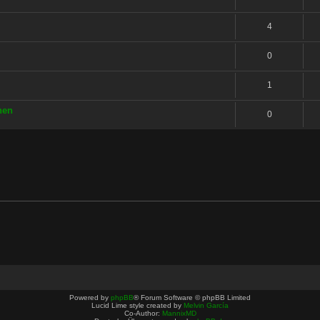
4
0
1
nen
0
Powered by
phpBB
® Forum Software © phpBB Limited
Lucid Lime style created by
Melvin García
Co-Author:
MannixMD