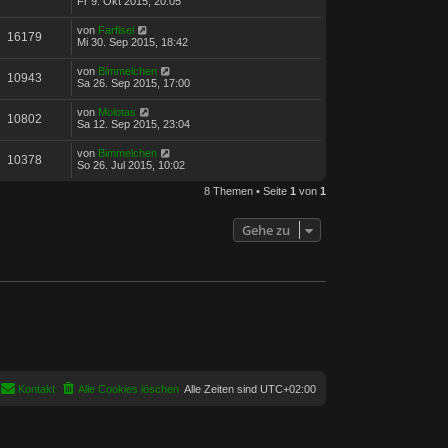
Fr 9. Okt 2015, 20:05
von
Farfisel
16179
Mi 30. Sep 2015, 18:42
von
Bimmelchen
10943
Sa 26. Sep 2015, 17:00
von
Molotas
10802
Sa 12. Sep 2015, 23:04
von
Bimmelchen
10378
So 26. Jul 2015, 10:02
8 Themen • Seite
1
von
1
Gehe zu
Kontakt
Alle Cookies löschen
Alle Zeiten sind
UTC+02:00