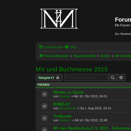
Forum
Ein Forum 
Zur Vereins
Schnellzugriff
FAQ
Foren-Übersicht
Klassentreffen
Archiv
MV und B
MV und Buchmesse 2015
Suche
Erwe
Gesperrt
THEMEN
Wieder zu Hause
von
Molotas
»
Mo 19. Okt 2015, 04:01
BUME-KT
von
Bimmelchen
»
Sa 1. Aug 2015, 20:14
Treffpunkt
von
Skelch I.
»
Mi 14. Okt 2015, 22:48
MV des Nachtschule E.V. 2015 - Teilnehme