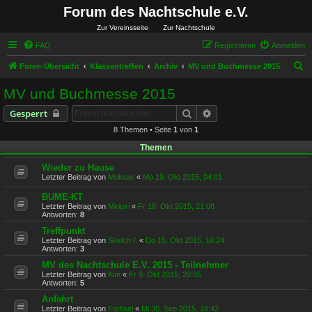
Forum des Nachtschule e.V.
Zur Vereinsseite
Zur Nachtschule
FAQ
Registrieren
Anmelden
S
Foren-Übersicht
Klassentreffen
Archiv
MV und Buchmesse 2015
u
MV und Buchmesse 2015
c
Suche
Erweiterte Suche
Gesperrt
h
8 Themen • Seite
1
von
1
e
Themen
Wieder zu Hause
Letzter Beitrag von
Molotas
«
Mo 19. Okt 2015, 04:01
BUME-KT
Letzter Beitrag von
Miripiri
«
Fr 16. Okt 2015, 21:08
Antworten:
8
Treffpunkt
Letzter Beitrag von
Skelch I.
«
Do 15. Okt 2015, 16:24
Antworten:
3
MV des Nachtschule E.V. 2015 - Teilnehmer
Letzter Beitrag von
Kim
«
Fr 9. Okt 2015, 20:05
Antworten:
5
Anfahrt
Letzter Beitrag von
Farfisel
«
Mi 30. Sep 2015, 18:42