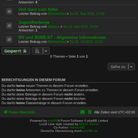
Antworten:
4
Und dann zum Adler
Letzter Beitrag von
Bimmelchen
«
Sa 26. Sep 2015, 17:00
Jugendherberge
Letzter Beitrag von
Molotas
«
Sa 12. Sep 2015, 23:04
Antworten:
1
MV und BUME-KT - Allgemeine Informationen
Letzter Beitrag von
Bimmelchen
«
So 26. Jul 2015, 10:02
Gesperrt
8 Themen • Seite
1
von
1
Gehe zu
BERECHTIGUNGEN IN DIESEM FORUM
Du darfst
keine
neuen Themen in diesem Forum erstellen.
Du darfst
keine
Antworten zu Themen in diesem Forum erstellen.
Du darfst deine Beiträge in diesem Forum
nicht
ändern.
Du darfst deine Beiträge in diesem Forum
nicht
löschen.
Du darfst
keine
Dateianhänge in diesem Forum erstellen.
Foren-Übersicht
Alle Zeiten sind
UTC+02:00
Powered by
phpBB
® Forum Software © phpBB Limited
Lucid Lime style created by
Melvin García
Co-Author:
MannixMD
Deutsche Übersetzung durch
phpBB.de