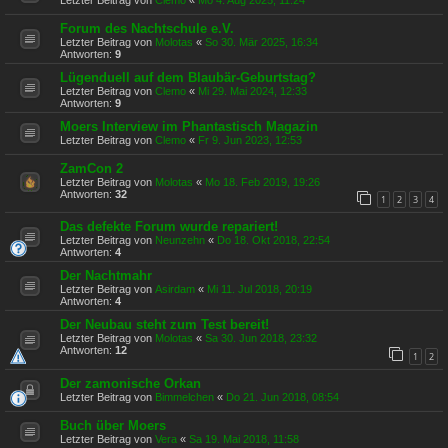
Forum des Nachtschule e.V.
Letzter Beitrag von
Molotas
«
So 30. Mär 2025, 16:34
Antworten:
9
Lügenduell auf dem Blaubär-Geburtstag?
Letzter Beitrag von
Clemo
«
Mi 29. Mai 2024, 12:33
Antworten:
9
Moers Interview im Phantastisch Magazin
Letzter Beitrag von
Clemo
«
Fr 9. Jun 2023, 12:53
ZamCon 2
Letzter Beitrag von
Molotas
«
Mo 18. Feb 2019, 19:26
Antworten:
32
1
2
3
4
Das defekte Forum wurde repariert!
Letzter Beitrag von
Neunzehn
«
Do 18. Okt 2018, 22:54
Antworten:
4
Der Nachtmahr
Letzter Beitrag von
Asirdam
«
Mi 11. Jul 2018, 20:19
Antworten:
4
Der Neubau steht zum Test bereit!
Letzter Beitrag von
Molotas
«
Sa 30. Jun 2018, 23:32
Antworten:
12
1
2
Der zamonische Orkan
Letzter Beitrag von
Bimmelchen
«
Do 21. Jun 2018, 08:54
Buch über Moers
Letzter Beitrag von
Vera
«
Sa 19. Mai 2018, 11:58