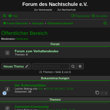
Forum des Nachtschule e.V.
Zur Vereinsseite
Zur Nachtschule
FAQ
Registrieren
Anmelden
S
Foren-Übersicht
Teestube
Öffentlicher Bereich
u
Öffentlicher Bereich
c
Moderator:
Moderator
h
Forum
e
Forum zum Verhaltenskodex
Themen:
4
Suche
Erweiterte Suche
Neues Thema
21 Themen • Seite
1
von
1
Bekanntmachungen
Der Änderungsfaden
Letzter Beitrag von
Rick
«
Di 24. Okt 2017, 12:50
Antworten:
14
1
2
Themen
Zamonien-Community
Letzter Beitrag von
Clemo
«
Mo 4. Aug 2025, 11:24