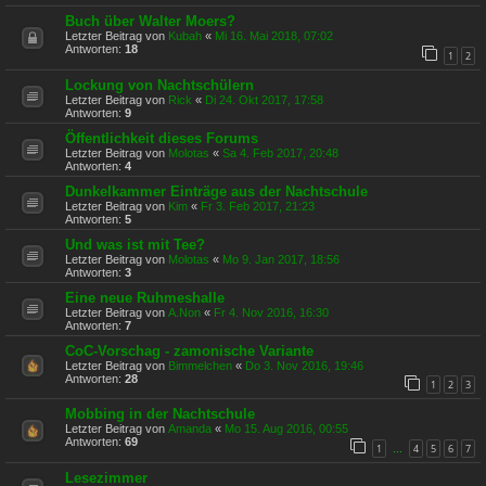
Buch über Walter Moers?
Letzter Beitrag von
Kubah
«
Mi 16. Mai 2018, 07:02
Antworten:
18
1
2
Lockung von Nachtschülern
Letzter Beitrag von
Rick
«
Di 24. Okt 2017, 17:58
Antworten:
9
Öffentlichkeit dieses Forums
Letzter Beitrag von
Molotas
«
Sa 4. Feb 2017, 20:48
Antworten:
4
Dunkelkammer Einträge aus der Nachtschule
Letzter Beitrag von
Kim
«
Fr 3. Feb 2017, 21:23
Antworten:
5
Und was ist mit Tee?
Letzter Beitrag von
Molotas
«
Mo 9. Jan 2017, 18:56
Antworten:
3
Eine neue Ruhmeshalle
Letzter Beitrag von
A.Non
«
Fr 4. Nov 2016, 16:30
Antworten:
7
CoC-Vorschag - zamonische Variante
Letzter Beitrag von
Bimmelchen
«
Do 3. Nov 2016, 19:46
Antworten:
28
1
2
3
Mobbing in der Nachtschule
Letzter Beitrag von
Amanda
«
Mo 15. Aug 2016, 00:55
Antworten:
69
1
4
5
6
7
…
Lesezimmer