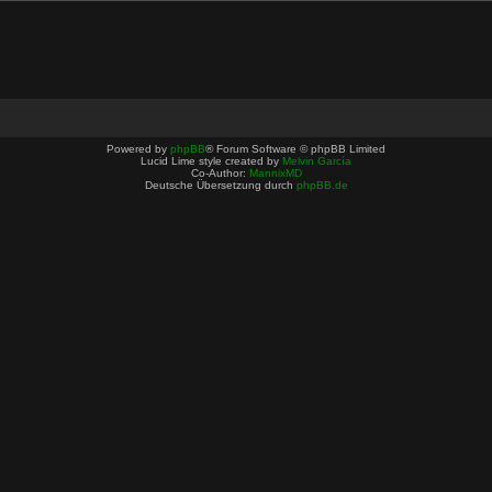
Powered by
phpBB
® Forum Software © phpBB Limited
Lucid Lime style created by
Melvin García
Co-Author:
MannixMD
Deutsche Übersetzung durch
phpBB.de