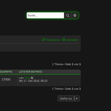
Suche
Erweiterte Suche
Registrieren
Anmelden
1 Thema • Seite
1
von
1
ZUGRIFFE
LETZTER BEITRAG
von
Tichi
37900
Mo 17. Okt 2016, 08:15
1 Thema • Seite
1
von
1
Gehe zu