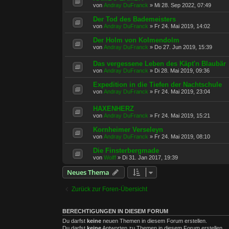
von
Andray DuFranck
»
Mi 28. Sep 2022, 07:49
Der Tod des Bademeisters
von
Andray DuFranck
»
Fr 24. Mai 2019, 14:02
Der Holm von Kolmendolm
von
Andray DuFranck
»
Do 27. Jun 2019, 15:39
Das vergessene Leben des Käpt'n Blaubär
von
Andray DuFranck
»
Di 28. Mai 2019, 09:36
Expedition in die Tiefen der Nachtschule
von
Andray DuFranck
»
Fr 24. Mai 2019, 23:04
HAXENHERZ
von
Andray DuFranck
»
Fr 24. Mai 2019, 15:21
Kornheimer Verseleyn
von
Andray DuFranck
»
Fr 24. Mai 2019, 08:10
Die Finsterbergmade
von
Wolff
»
Di 31. Jan 2017, 19:39
Neues Thema
Zurück zur Foren-Übersicht
BERECHTIGUNGEN IN DIESEM FORUM
Du darfst
keine
neuen Themen in diesem Forum erstellen.
Du darfst
keine
Antworten zu Themen in diesem Forum erstellen.