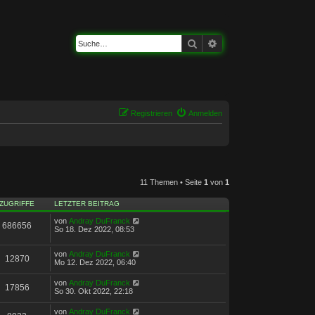
Suche
Erweiterte Suche
Registrieren
Anmelden
11 Themen • Seite
1
von
1
ZUGRIFFE
LETZTER BEITRAG
von
Andray DuFranck
686656
So 18. Dez 2022, 08:53
von
Andray DuFranck
12870
Mo 12. Dez 2022, 06:40
von
Andray DuFranck
17856
So 30. Okt 2022, 22:18
von
Andray DuFranck