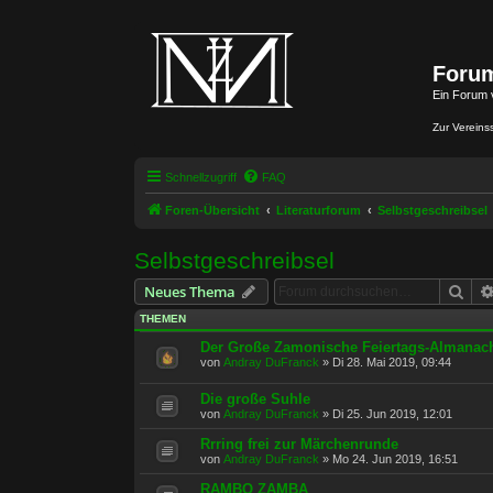
Forum
Ein Forum 
Zur Vereins
Schnellzugriff
FAQ
Foren-Übersicht
Literaturforum
Selbstgeschreibsel
Selbstgeschreibsel
Suc
Neues Thema
THEMEN
Der Große Zamonische Feiertags-Almanac
von
Andray DuFranck
»
Di 28. Mai 2019, 09:44
Die große Suhle
von
Andray DuFranck
»
Di 25. Jun 2019, 12:01
Rrring frei zur Märchenrunde
von
Andray DuFranck
»
Mo 24. Jun 2019, 16:51
RAMBO ZAMBA