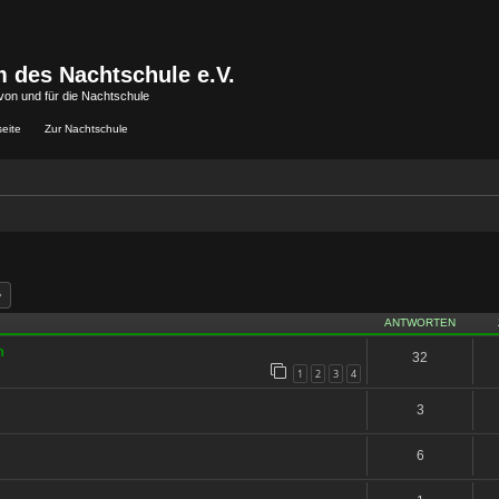
 des Nachtschule e.V.
von und für die Nachtschule
seite
Zur Nachtschule
he
Erweiterte Suche
ANTWORTEN
h
32
1
2
3
4
3
6