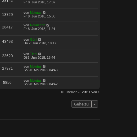
28142
Fr 8. Jun 2018, 17:07
von
Molotas
13729
Fr 8. Jun 2018, 15:30
von
Neunzehn
28417
Fr 8. Jun 2018, 11:24
von
Güni
43493
Do 7. Jun 2018, 19:17
von
Tichi
23620
Di 5. Jun 2018, 18:44
von
Molotas
27971
So 20. Mai 2018, 04:43
von
Molotas
8856
So 20. Mai 2018, 04:42
10 Themen • Seite
1
von
1
Gehe zu