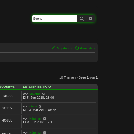
Suche
Erweiterte Suche
Registrieren
Anmelden
10 Themen • Seite
1
von
1
ZUGRIFFE
LETZTER BEITRAG
von
Molotas
14033
Di 5. Jun 2018, 23:06
von
Quas
30239
Mi 13. Mär 2019, 09:35
von
Käpchen
40695
Fr 8. Jun 2018, 17:11
von
Käpchen