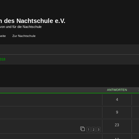
 des Nachtschule e.V.
von und für die Nachtschule
seite
Zur Nachtschule
018
iterte Suche
ANTWORTEN
4
9
23
1
2
3