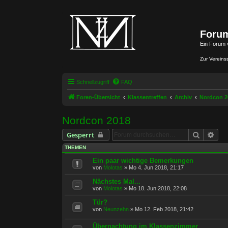
Forum
Ein Forum 
Zur Vereins
Schnellzugriff
FAQ
Foren-Übersicht
Klassentreffen
Archiv
Nordcon 2
Nordcon 2018
Suche
Erwe
Gesperrt
THEMEN
Ein paar wichtige Bemerkungen
von
Molotas
»
Mo 4. Jun 2018, 21:17
Nächstes Mal...
von
Molotas
»
Mo 18. Jun 2018, 22:08
Tür?
von
Neunzehn
»
Mo 12. Feb 2018, 21:42
Übernachtung im Klassenzimmer