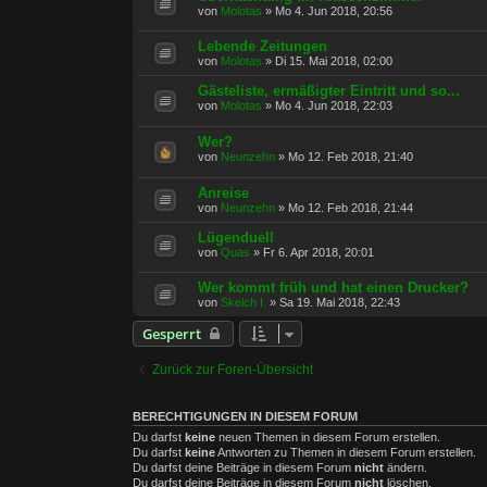
von
Molotas
»
Mo 4. Jun 2018, 20:56
Lebende Zeitungen
von
Molotas
»
Di 15. Mai 2018, 02:00
Gästeliste, ermäßigter Eintritt und so...
von
Molotas
»
Mo 4. Jun 2018, 22:03
Wer?
von
Neunzehn
»
Mo 12. Feb 2018, 21:40
Anreise
von
Neunzehn
»
Mo 12. Feb 2018, 21:44
Lügenduell
von
Quas
»
Fr 6. Apr 2018, 20:01
Wer kommt früh und hat einen Drucker?
von
Skelch I.
»
Sa 19. Mai 2018, 22:43
Gesperrt
Zurück zur Foren-Übersicht
BERECHTIGUNGEN IN DIESEM FORUM
Du darfst
keine
neuen Themen in diesem Forum erstellen.
Du darfst
keine
Antworten zu Themen in diesem Forum erstellen.
Du darfst deine Beiträge in diesem Forum
nicht
ändern.
Du darfst deine Beiträge in diesem Forum
nicht
löschen.