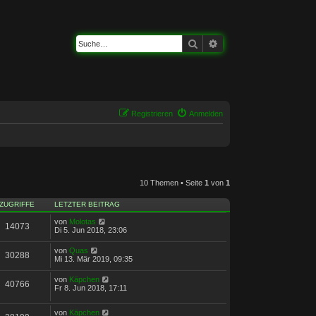
Suche
Erweiterte Suche
Registrieren
Anmelden
10 Themen • Seite
1
von
1
ZUGRIFFE
LETZTER BEITRAG
von
Molotas
14073
Di 5. Jun 2018, 23:06
von
Quas
30288
Mi 13. Mär 2019, 09:35
von
Käpchen
40766
Fr 8. Jun 2018, 17:11
von
Käpchen