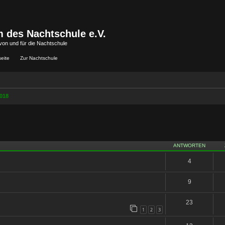
 des Nachtschule e.V.
von und für die Nachtschule
seite
Zur Nachtschule
018
iterte Suche
ANTWORTEN
4
9
23
1
2
3