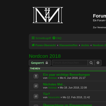
Forum
Ein Forum 
Zur Vereins
Schnellzugriff
FAQ
Foren-Übersicht
Klassentreffen
Archiv
Nordcon 2
Nordcon 2018
Suche
Erwe
Gesperrt
THEMEN
Ein paar wichtige Bemerkungen
von
Molotas
»
Mo 4. Jun 2018, 21:17
Nächstes Mal...
von
Molotas
»
Mo 18. Jun 2018, 22:08
Tür?
von
Neunzehn
»
Mo 12. Feb 2018, 21:42
Übernachtung im Klassenzimmer