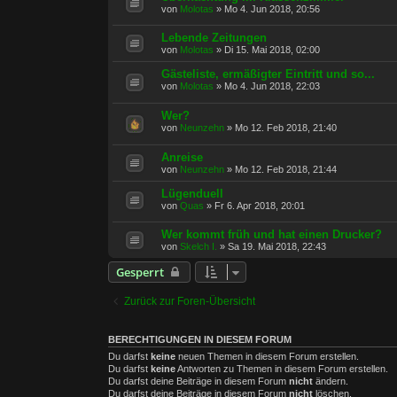
von
Molotas
»
Mo 4. Jun 2018, 20:56
Lebende Zeitungen
von
Molotas
»
Di 15. Mai 2018, 02:00
Gästeliste, ermäßigter Eintritt und so...
von
Molotas
»
Mo 4. Jun 2018, 22:03
Wer?
von
Neunzehn
»
Mo 12. Feb 2018, 21:40
Anreise
von
Neunzehn
»
Mo 12. Feb 2018, 21:44
Lügenduell
von
Quas
»
Fr 6. Apr 2018, 20:01
Wer kommt früh und hat einen Drucker?
von
Skelch I.
»
Sa 19. Mai 2018, 22:43
Gesperrt
Zurück zur Foren-Übersicht
BERECHTIGUNGEN IN DIESEM FORUM
Du darfst
keine
neuen Themen in diesem Forum erstellen.
Du darfst
keine
Antworten zu Themen in diesem Forum erstellen.
Du darfst deine Beiträge in diesem Forum
nicht
ändern.
Du darfst deine Beiträge in diesem Forum
nicht
löschen.