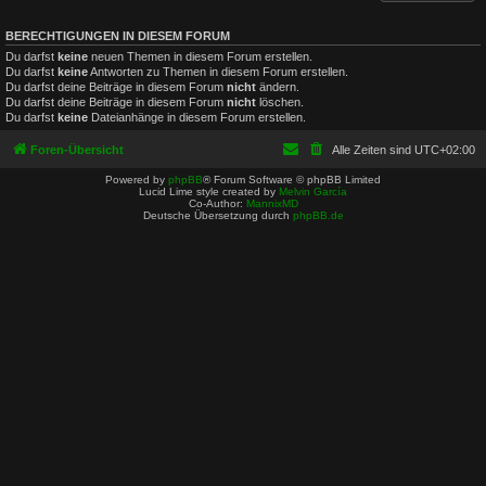
BERECHTIGUNGEN IN DIESEM FORUM
Du darfst
keine
neuen Themen in diesem Forum erstellen.
Du darfst
keine
Antworten zu Themen in diesem Forum erstellen.
Du darfst deine Beiträge in diesem Forum
nicht
ändern.
Du darfst deine Beiträge in diesem Forum
nicht
löschen.
Du darfst
keine
Dateianhänge in diesem Forum erstellen.
Foren-Übersicht
Alle Zeiten sind
UTC+02:00
Powered by
phpBB
® Forum Software © phpBB Limited
Lucid Lime style created by
Melvin García
Co-Author:
MannixMD
Deutsche Übersetzung durch
phpBB.de