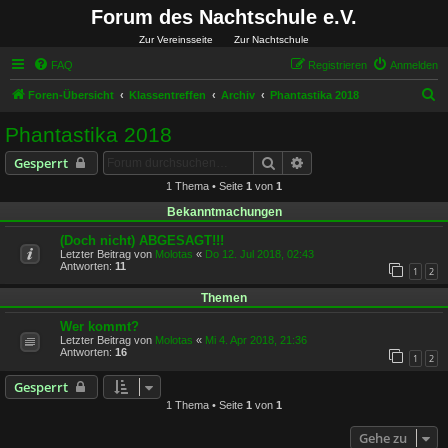
Forum des Nachtschule e.V.
Zur Vereinsseite
Zur Nachtschule
FAQ
Registrieren
Anmelden
S
Foren-Übersicht
Klassentreffen
Archiv
Phantastika 2018
u
Phantastika 2018
c
Suche
Erweiterte Suche
Gesperrt
h
1 Thema • Seite
1
von
1
e
Bekanntmachungen
(Doch nicht) ABGESAGT!!!
Letzter Beitrag von
Molotas
«
Do 12. Jul 2018, 02:43
Antworten:
11
1
2
Themen
Wer kommt?
Letzter Beitrag von
Molotas
«
Mi 4. Apr 2018, 21:36
Antworten:
16
1
2
Gesperrt
1 Thema • Seite
1
von
1
Gehe zu