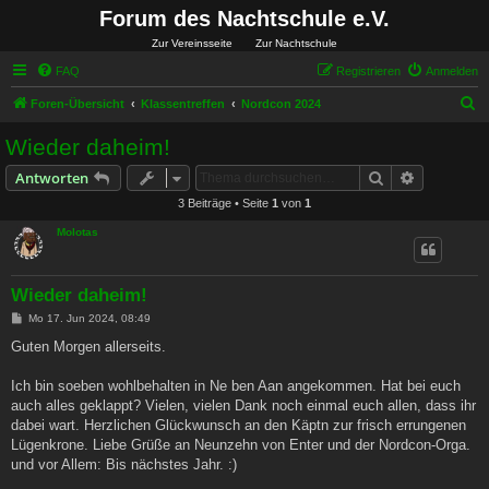
Forum des Nachtschule e.V.
Zur Vereinsseite
Zur Nachtschule
FAQ
Registrieren
Anmelden
S
Foren-Übersicht
Klassentreffen
Nordcon 2024
u
Wieder daheim!
c
Suche
Erweiterte
Antworten
h
3 Beiträge • Seite
1
von
1
e
Molotas
Wieder daheim!
B
Mo 17. Jun 2024, 08:49
e
i
Guten Morgen allerseits.
t
r
a
Ich bin soeben wohlbehalten in Ne ben Aan angekommen. Hat bei euch
g
auch alles geklappt? Vielen, vielen Dank noch einmal euch allen, dass ihr
dabei wart. Herzlichen Glückwunsch an den Käptn zur frisch errungenen
Lügenkrone. Liebe Grüße an Neunzehn von Enter und der Nordcon-Orga.
und vor Allem: Bis nächstes Jahr. :)