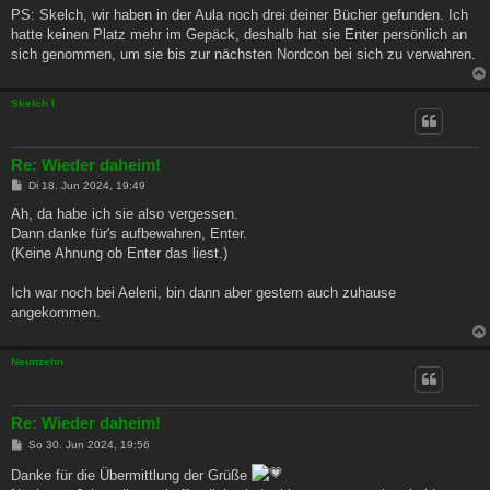
PS: Skelch, wir haben in der Aula noch drei deiner Bücher gefunden. Ich
hatte keinen Platz mehr im Gepäck, deshalb hat sie Enter persönlich an
sich genommen, um sie bis zur nächsten Nordcon bei sich zu verwahren.
Skelch I.
Re: Wieder daheim!
B
Di 18. Jun 2024, 19:49
e
i
Ah, da habe ich sie also vergessen.
t
Dann danke für's aufbewahren, Enter.
r
a
(Keine Ahnung ob Enter das liest.)
g
Ich war noch bei Aeleni, bin dann aber gestern auch zuhause
angekommen.
Neunzehn
Re: Wieder daheim!
B
So 30. Jun 2024, 19:56
e
i
Danke für die Übermittlung der Grüße
t