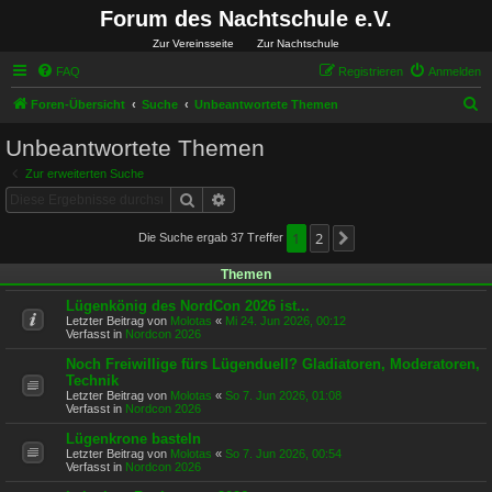
Forum des Nachtschule e.V.
Zur Vereinsseite
Zur Nachtschule
FAQ
Registrieren
Anmelden
S
Foren-Übersicht
Suche
Unbeantwortete Themen
u
Unbeantwortete Themen
c
Zur erweiterten Suche
h
Suche
Erweiterte Suche
e
1
2
Die Suche ergab 37 Treffer
Nächste
Themen
Lügenkönig des NordCon 2026 ist...
Letzter Beitrag von
Molotas
«
Mi 24. Jun 2026, 00:12
Verfasst in
Nordcon 2026
Noch Freiwillige fürs Lügenduell? Gladiatoren, Moderatoren,
Technik
Letzter Beitrag von
Molotas
«
So 7. Jun 2026, 01:08
Verfasst in
Nordcon 2026
Lügenkrone basteln
Letzter Beitrag von
Molotas
«
So 7. Jun 2026, 00:54
Verfasst in
Nordcon 2026