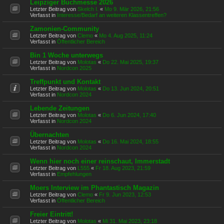
Leipziger Buchmesse 2026
Letzter Beitrag von
Skelch I.
«
Mo 9. Mär 2026, 21:56
Verfasst in
Interesse/Bedarf an weiteren Klassentreffen?
Zamonien-Community
Letzter Beitrag von
Clemo
«
Mo 4. Aug 2025, 11:24
Verfasst in
Öffentlicher Bereich
Bin 1 Woche unterwegs
Letzter Beitrag von
Molotas
«
Do 22. Mai 2025, 19:37
Verfasst in
Nordcon 2025
Treffpunkt und Kontakt
Letzter Beitrag von
Molotas
«
Do 13. Jun 2024, 20:51
Verfasst in
Nordcon 2024
Lebende Zeitungen
Letzter Beitrag von
Molotas
«
Do 6. Jun 2024, 17:40
Verfasst in
Nordcon 2024
Übernachten
Letzter Beitrag von
Molotas
«
Do 16. Mai 2024, 18:55
Verfasst in
Nordcon 2024
Wenn hier noch einer reinschaut, Immerstadt
Letzter Beitrag von
L555
«
Fr 18. Aug 2023, 21:59
Verfasst in
Empfehlungen
Moers Interview im Phantastisch Magazin
Letzter Beitrag von
Clemo
«
Fr 9. Jun 2023, 12:53
Verfasst in
Öffentlicher Bereich
Freier Eintritt!
Letzter Beitrag von
Molotas
«
Mi 31. Mai 2023, 23:18