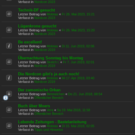
Verfasst in
Nordcon 2023
Technik-DF gesucht
Letzter Beitrag von
Molotas
«
Fr 26. Mai 2023, 15:21
Verfasst in
Nordcon 2023
Lügenkrone gesucht
Letzter Beitrag von
Molotas
«
Fr 26. Mai 2023, 15:20
Verfasst in
Nordcon 2023
Be excellent!
Letzter Beitrag von
Molotas
«
Di 11. Jun 2019, 02:06
Verfasst in
Nordcon 2019
Übernachtung Sonntag bis Montag
Letzter Beitrag von
Skelch I.
«
Fr 7. Jun 2019, 02:01
Verfasst in
Nordcon 2019
Die Nordcon gibt's ja auch noch!
Letzter Beitrag von
Molotas
«
Mi 17. Apr 2019, 03:40
Verfasst in
Nordcon 2019
Der zamonische Orkan
Letzter Beitrag von
Bimmelchen
«
Do 21. Jun 2018, 08:54
Verfasst in
Öffentlicher Bereich
Buch über Moers
Letzter Beitrag von
Vera
«
Sa 19. Mai 2018, 11:58
Verfasst in
Öffentlicher Bereich
Lebende Zeitungen - Bastelanleitung
Letzter Beitrag von
Molotas
«
Di 15. Mai 2018, 02:05
Verfasst in
Tipps und Hinweise