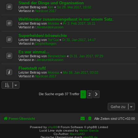
Stand der Dinge und Organisation
Letzter Beitrag von
Kim
«
So 28. Mai 2017, 19:02
Verfasst in
Nordcon 2017
Weltliteratur zusammengefasst in nur einem Satz.
Letzter Beitrag von
Molotas
«
Fr 3. Feb 2017, 16:11
Verfasst in
Literaturdiskussion
Superhelden/-bösewichte
Letzter Beitrag von
Tor'Gal
«
Di 31. Jan 2017, 14:17
Verfasst in
Empfehlungen
Es war einmal...
Letzter Beitrag von
Bimmelchen
«
Di 31. Jan 2017, 07:29
Verfasst in
Literaturdiskussion
Fleetstadt ruft!
Letzter Beitrag von
Molotas
«
Mo 16. Jan 2017, 03:02
Verfasst in
Nordcon 2017
1
2
Die Suche ergab 37 Treffer
Nächste
Gehe zu
Foren-Übersicht
Alle Zeiten sind
UTC+02:00
Powered by
phpBB
® Forum Software © phpBB Limited
Lucid Lime style created by
Melvin García
Co-Author:
MannixMD
Deutsche Übersetzung durch
phpBB.de