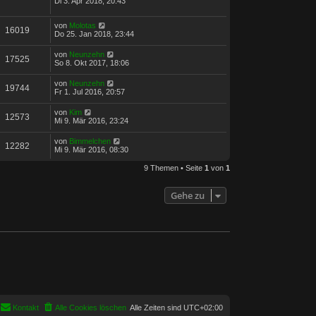
Di 3. Apr 2018, 20:43
von
Molotas
16019
Do 25. Jan 2018, 23:44
von
Neunzehn
17525
So 8. Okt 2017, 18:06
von
Neunzehn
19744
Fr 1. Jul 2016, 20:57
von
Kim
12573
Mi 9. Mär 2016, 23:24
von
Bimmelchen
12282
Mi 9. Mär 2016, 08:30
9 Themen • Seite
1
von
1
Gehe zu
Kontakt
Alle Cookies löschen
Alle Zeiten sind
UTC+02:00