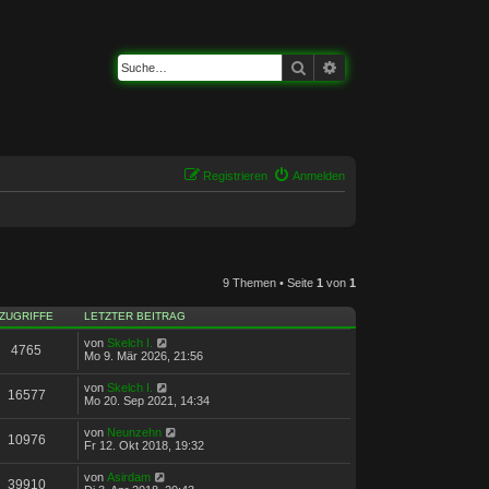
Suche
Erweiterte Suche
Registrieren
Anmelden
9 Themen • Seite
1
von
1
ZUGRIFFE
LETZTER BEITRAG
von
Skelch I.
4765
Mo 9. Mär 2026, 21:56
von
Skelch I.
16577
Mo 20. Sep 2021, 14:34
von
Neunzehn
10976
Fr 12. Okt 2018, 19:32
von
Asirdam
39910