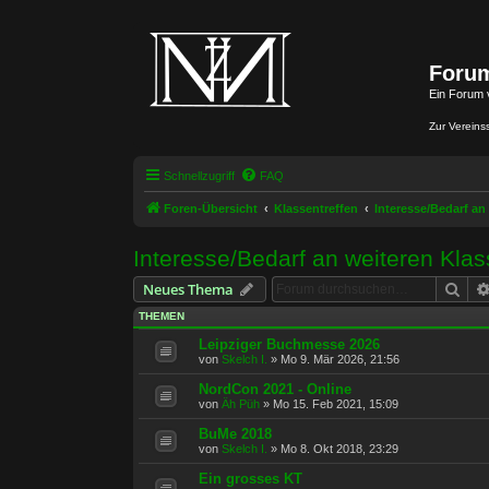
Forum
Ein Forum 
Zur Vereins
Schnellzugriff
FAQ
Foren-Übersicht
Klassentreffen
Interesse/Bedarf an
Interesse/Bedarf an weiteren Klas
Suc
Neues Thema
THEMEN
Leipziger Buchmesse 2026
von
Skelch I.
»
Mo 9. Mär 2026, 21:56
NordCon 2021 - Online
von
Äh Püh
»
Mo 15. Feb 2021, 15:09
BuMe 2018
von
Skelch I.
»
Mo 8. Okt 2018, 23:29
Ein grosses KT