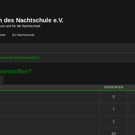
 des Nachtschule e.V.
von und für die Nachtschule
seite
Zur Nachtschule
 weiteren Klassentreffen?
sentreffen?
he
Erweiterte Suche
ANTWORTEN
0
1
2
20