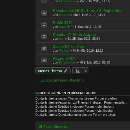
von
Bimmelchen
»
Mo 6. Jul 2015, 14:15
Phantastika 2018 - 1. und 2. September
von
Molotas
»
Mo 4. Dez 2017, 23:27
BuMe 2017
von
Nudel
»
Fr 1. Sep 2017, 13:05
Kreativ-KT Ende August
von
Kim
»
Sa 25. Jun 2016, 23:54
Bastel-KT im April
von
Farfisel
»
Mi 9. Mär 2016, 12:28
Regional KT
von
Bimmelchen
»
Mi 9. Mär 2016, 08:30
Neues Thema
Zurück zur Foren-Übersicht
BERECHTIGUNGEN IN DIESEM FORUM
Du darfst
keine
neuen Themen in diesem Forum erstellen.
Du darfst
keine
Antworten zu Themen in diesem Forum erstellen.
Du darfst deine Beiträge in diesem Forum
nicht
ändern.
Du darfst deine Beiträge in diesem Forum
nicht
löschen.
Du darfst
keine
Dateianhänge in diesem Forum erstellen.
Foren-Übersicht